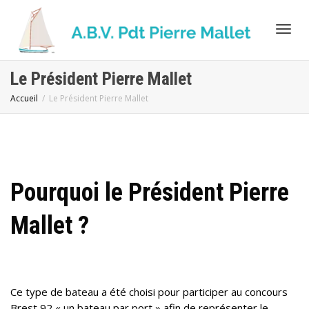
Activ
Le Président Pierre Mallet
Accueil
Le Président Pierre Mallet
navig
Pourquoi le Président Pierre
Mallet ?
Ce type de bateau a été choisi pour participer au concours
Brest 92 « un bateau par port » afin de représenter le