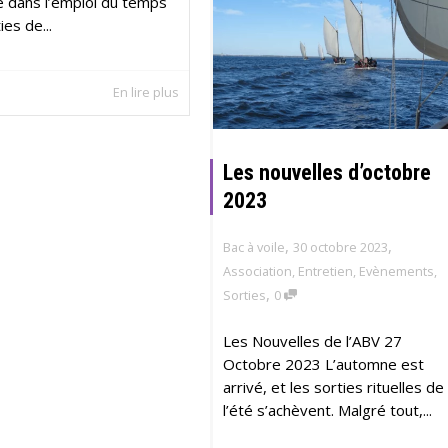
e dans l’emploi du temps
ies de...
En lire plus
Les nouvelles d’octobre
2023
,
,
Bac à voile
30 octobre 2023
Association
,
Entretien
,
Evènements
,
,
Sorties
0
Les Nouvelles de l’ABV 27
Octobre 2023 L’automne est
arrivé, et les sorties rituelles de
l’été s’achèvent. Malgré tout,...