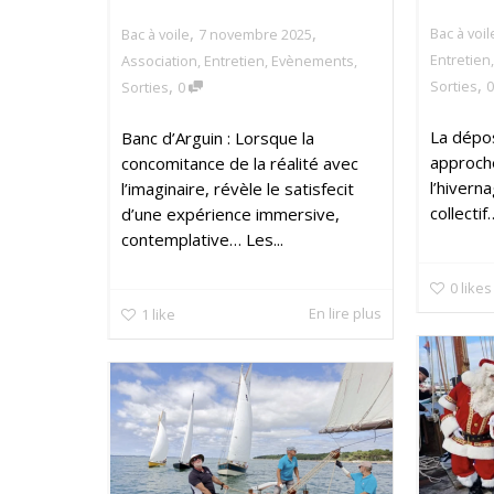
,
,
Bac à voil
Bac à voile
7 novembre 2025
Entretien
Association
,
Entretien
,
Evènements
,
,
,
Sorties
Sorties
0
La dépo
Banc d’Arguin : Lorsque la
approch
concomitance de la réalité avec
l’hivern
l’imaginaire, révèle le satisfecit
collectif
d’une expérience immersive,
contemplative… Les...
0
likes
En lire plus
1
like