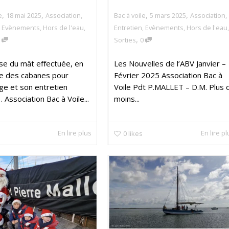
,
,
,
,
e
18 mai 2025
Association
,
Bac à voile
5 mars 2025
Association
,
,
Evènements
,
Hors de l'eau
,
Entretien
,
Evènements
,
Hors de l'eau
,
,
0
Sorties
0
se du mât eﬀectuée, en
Les Nouvelles de l’ABV Janvier –
e des cabanes pour
Février 2025 Association Bac à
age et son entretien
Voile Pdt P.MALLET – D.M. Plus 
… Association Bac à Voile...
moins...
En lire plus
En lire p
0
likes