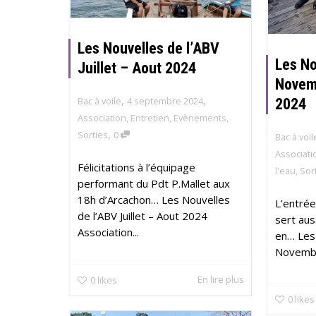
Les Nouvelles de l’ABV
Les No
Juillet – Aout 2024
Novem
,
,
Bac à voile
4 septembre 2024
2024
Association
,
Entretien
,
Evènements
,
,
Sorties
0
Bac à voil
Associati
Félicitations à l’équipage
l'eau
,
Sor
performant du Pdt P.Mallet aux
18h d’Arcachon… Les Nouvelles
L’entrée
de l’ABV Juillet – Aout 2024
sert aus
Association...
en… Les
Novembr
En lire plus
0
likes
0
likes