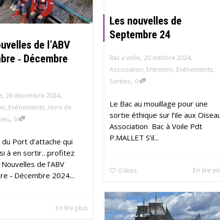
Les nouvelles de
Septembre 24
uvelles de l’ABV
,
,
bre ‐ Décembre
Bac à voile
20 octobre 2024
Association
,
Entretien
,
Evènements
,
,
Sorties
0
,
,
e
26 décembre 2024
Le Bac au mouillage pour une
on
,
Evènements
,
Hors de
sortie éthique sur l’ile aux Oisea
,
ties
0
Association Bac à Voile Pdt
P.MALLET S’il...
 du Port d’attache qui
si à en sortir…profitez
 Nouvelles de l’ABV
En lire p
0
likes
e ‐ Décembre 2024...
En lire plus