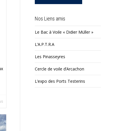
Nos Liens amis
Le Bac à Voile « Didier Müller »
L’A.P.T.R.A
Les Pinasseyres
ux
Cercle de voile d’Arcachon
L’expo des Ports Testerins
lus