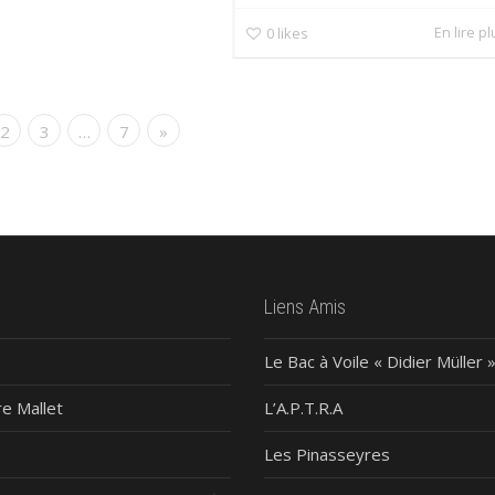
En lire p
0
likes
2
3
…
7
»
Liens Amis
Le Bac à Voile « Didier Müller 
re Mallet
L’A.P.T.R.A
Les Pinasseyres