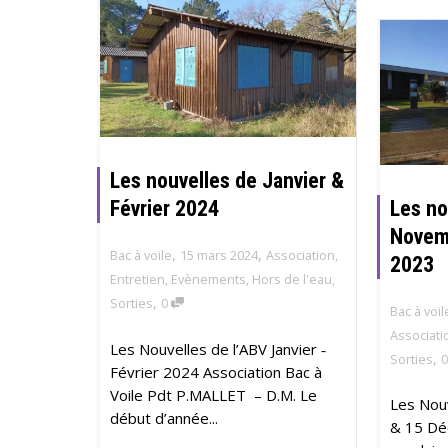
Les nouvelles de Janvier &
Les no
Février 2024
Novem
,
,
Bac à voile
15 mars 2024
Association
,
2023
Entretien
,
Evènements
,
Hors de l'eau
,
,
Sorties
0
Bac à voil
Associati
Les Nouvelles de l’ABV Janvier ‐
,
Sorties
Février 2024 Association Bac à
Voile Pdt P.MALLET – D.M. Le
Les Nou
début d’année...
& 15 Dé