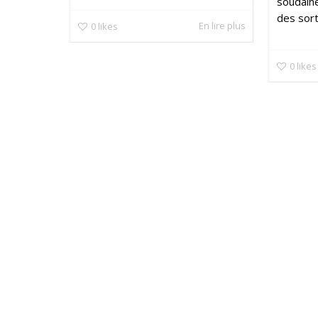
soudain
des sort
En lire plus
0
likes
0
likes