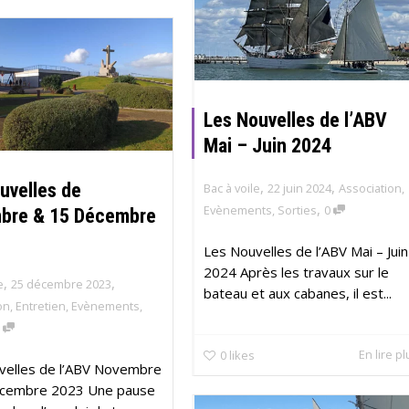
Les Nouvelles de l’ABV
Mai – Juin 2024
,
,
uvelles de
Bac à voile
22 juin 2024
Association
,
,
Evènements
,
Sorties
0
bre & 15 Décembre
Les Nouvelles de l’ABV Mai – Juin
2024 Après les travaux sur le
,
,
e
25 décembre 2023
bateau et aux cabanes, il est...
on
,
Entretien
,
Evènements
,
0
En lire p
0
likes
velles de l’ABV Novembre
cembre 2023 Une pause