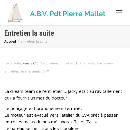
Activ
Entretien la suite
Accueil
Entretien la suite
navig
,
,
Bac à voile
Association
,
Entretien
,
Evènements
,
bac a voile
,
4 mars 2015
,
entretien
,
évènements
0
La dream team de l’entretien…. Jacky était au ravitaillement
et il a fournit un mot du docteur !
Le ponçage est pratiquement terminé,
Le moteur est évacué vers l’atelier du CVA prêt à passer
entre les mains de nos mécanos « Tic et Tac »
Le bateau sèche…..sous les giboulées.