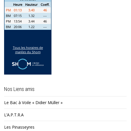
Nos Liens amis
Le Bac à Voile « Didier Müller »
L’A.P.T.R.A
Les Pinasseyres