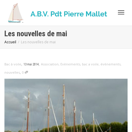
Activ
Les nouvelles de mai
Accueil
Les nouvelles de mai
navig
,
,
Bac à voile
Association
,
Evènements
,
bac a voile
,
évènements
,
13 mai 2014
,
nouvelles
0