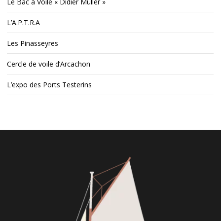
Le Bac à Voile « Didier Müller »
L’A.P.T.R.A
Les Pinasseyres
Cercle de voile d’Arcachon
L’expo des Ports Testerins