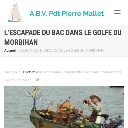
Activ
L’ESCAPADE DU BAC DANS LE GOLFE DU
MORBIHAN
navig
Accueil
L’ESCAPADE DU BAC DANS LE GOLFE DU MORBIHAN
,
,
Bac à voile
Association
,
Evènements
,
bac a voile
,
évènements
,
17 octobre 2013
,
Golf du Morbihan
0