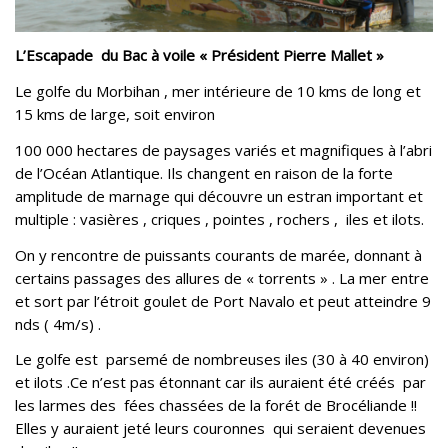
L’Escapade du Bac à voile « Président Pierre Mallet »
Le golfe du Morbihan , mer intérieure de 10 kms de long et
15 kms de large, soit environ
100 000 hectares de paysages variés et magnifiques à l’abri
de l’Océan Atlantique. Ils changent en raison de la forte
amplitude de marnage qui découvre un estran important et
multiple : vasières , criques , pointes , rochers , iles et ilots.
On y rencontre de puissants courants de marée, donnant à
certains passages des allures de « torrents » . La mer entre
et sort par l’étroit goulet de Port Navalo et peut atteindre 9
nds ( 4m/s) .
Le golfe est parsemé de nombreuses iles (30 à 40 environ)
et ilots .Ce n’est pas étonnant car ils auraient été créés par
les larmes des fées chassées de la forét de Brocéliande !!
Elles y auraient jeté leurs couronnes qui seraient devenues