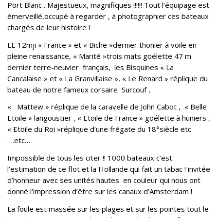
Port Blanc . Majestueux, magnifiques !!!!!! Tout l’équipage est
émerveillé,occupé à regarder , à photographier ces bateaux
chargés de leur histoire !
LE 12mji « France » et « Biche »dernier thonier à voile en
pleine renaissance, « Marité »trois mats goélette 47 m
dernier terre-neuvier français, les Bisquines « La
Cancalaise » et « La Granvillaise », « Le Renard » réplique du
bateau de notre fameux corsaire Surcouf ,
« Mattew » réplique de la caravelle de John Cabot , « Belle
Etoile » langoustier , « Etoile de France » goélette à huniers ,
« Etoile du Roi »réplique d’une frégate du 18°siècle etc
….etc…
Impossible de tous les citer !! 1000 bateaux c’est
l’estimation de ce flot et la Hollande qui fait un tabac ! invitée
d’honneur avec ses unités hautes en couleur qui nous ont
donné l’impression d’être sur les canaux d’Amsterdam !
La foule est massée sur les plages et sur les pointes tout le