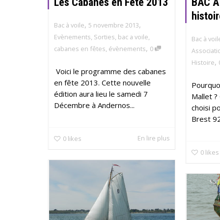
Les Cabanes en Fête 2013
BAC A 
histoi
,
,
Bac à voile
5 novembre 2013
Evènements
,
Sorties
,
bac a voile
,
Bac à voil
,
cabanes en fêtes
,
évènements
0
Associati
,
Histoire
Voici le programme des cabanes
en fête 2013. Cette nouvelle
Pourquoi
édition aura lieu le samedi 7
Mallet ?
Décembre à Andernos...
choisi p
Brest 92 
En lire plus
0
likes
0
likes