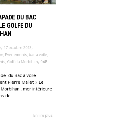
APADE DU BAC
LE GOLFE DU
IHAN
,
,
e
17 octobre 2013
on
,
Evènements
,
bac a voile
,
,
nts
,
Golf du Morbihan
0
ade du Bac à voile
ent Pierre Mallet » Le
 Morbihan , mer intérieure
s de...
En lire plus