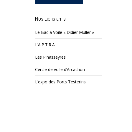
Nos Liens amis
Le Bac à Voile « Didier Müller »
L’A.P.T.R.A
Les Pinasseyres
Cercle de voile d’Arcachon
L’expo des Ports Testerins