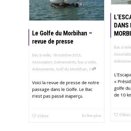
L’ESC
DANS 
Le Golfe du Morbihan –
MORB
revue de presse
Bac à voil
Associati
,
,
Bac à voile
18 octobre 2013
évèneme
Association
,
Evènements
,
bac a voile
,
,
évènements
,
Golf du Morbihan
0
L’Escap
« Présid
Voici la revue de presse de notre
golfe du
passage dans le Golfe. Le Bac
de 10 km
n’est pas passé inaperçu.
0
likes
En lire plus
0
likes