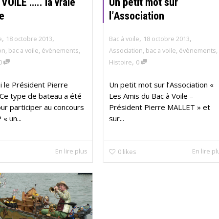
VOILE ….. la vraie
Un petit mot sur
re
l’Association
,
,
,
,
e
18 octobre 2013
Bac à voile
18 octobre 2013
on
,
bac a voile
,
évènements
,
Association
,
bac a voile
,
évènements
,
,
0
Histoire
0
 le Président Pierre
Un petit mot sur l’Association «
 Ce type de bateau a été
Les Amis du Bac à Voile –
our participer au concours
Président Pierre MALLET » et
« un...
sur...
En lire plus
En lire p
0
likes