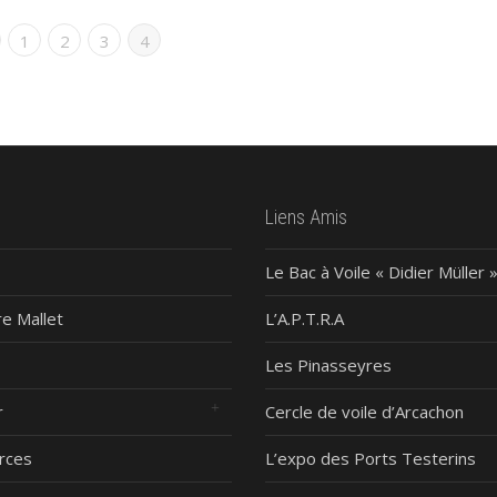
1
2
3
4
Liens Amis
Le Bac à Voile « Didier Müller 
re Mallet
L’A.P.T.R.A
Les Pinasseyres
r
Cercle de voile d’Arcachon
rces
L’expo des Ports Testerins