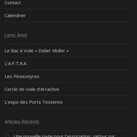
Contact
Calendrier
Liens Amis
Le Bac à Voile « Didier Müller »
L’A.P.T.R.A
Les Pinasseyres
Cercle de voile d’Arcachon
L’expo des Ports Testerins
Articles Récents
Une nouvelle page pour l’association : retour sur