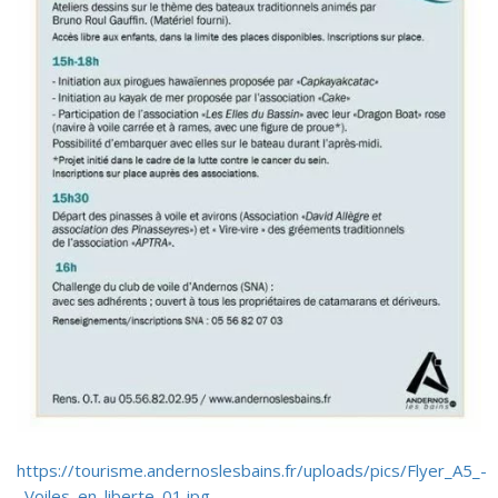
https://tourisme.andernoslesbains.fr/uploads/pics/Flyer_A5_-
_Voiles_en_liberte_01.jpg