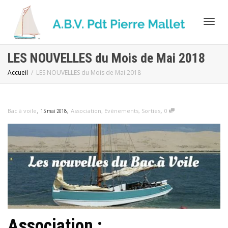
Activ
LES NOUVELLES du Mois de Mai 2018
Accueil
LES NOUVELLES du Mois de Mai 2018
navig
,
,
,
Bac à voile
Association
,
Evènements
,
Sorties
0
15 mai 2018
Association :